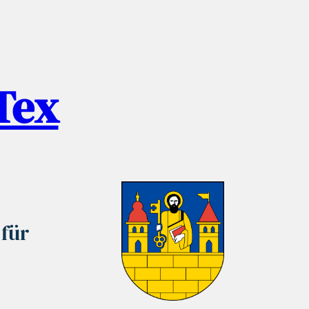
ITex
 für